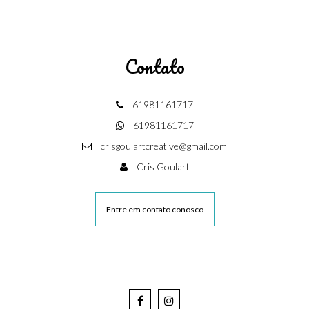
Contato
61981161717
61981161717
crisgoulartcreative@gmail.com
Cris Goulart
Entre em contato conosco