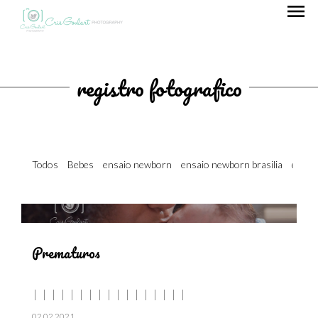
menu
registro fotografico
Todos
Bebes
ensaio newborn
ensaio newborn brasilia
ensai
Prematuros
02.02.2021