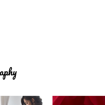
raphy