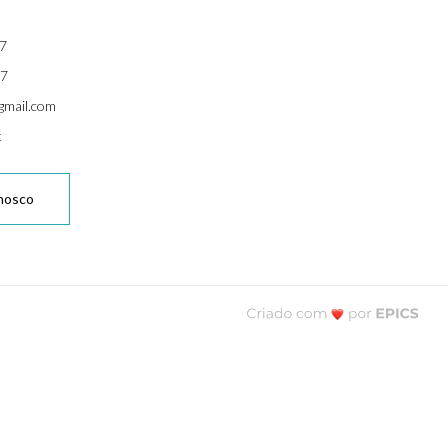
7
7
gmail.com
t
nosco