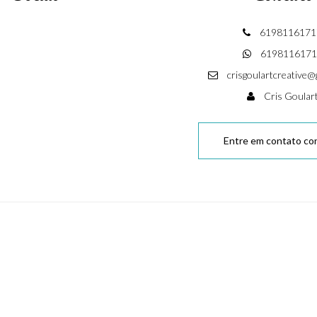
6198116171
6198116171
crisgoulartcreative@
Cris Goular
Entre em contato co