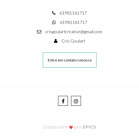
61981161717
61981161717
crisgoulartcreative@gmail.com
Cris Goulart
Entre em contato conosco