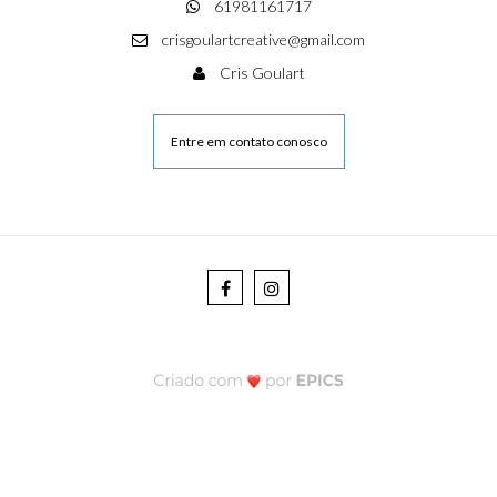
61981161717
crisgoulartcreative@gmail.com
Cris Goulart
Entre em contato conosco