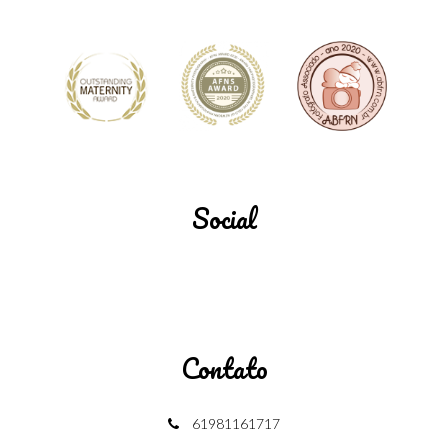
Social
Contato
61981161717