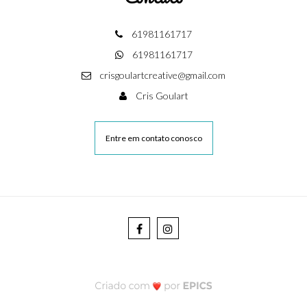
61981161717
61981161717
crisgoulartcreative@gmail.com
Cris Goulart
Entre em contato conosco