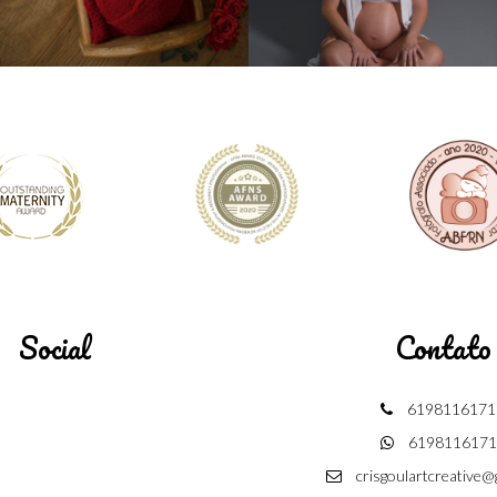
Social
Contato
6198116171
6198116171
crisgoulartcreative@