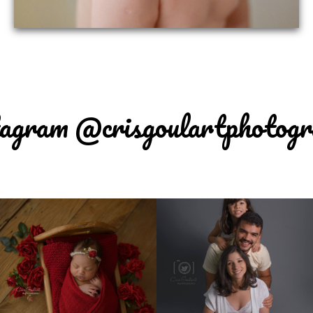
agram @crisgoulartphotog