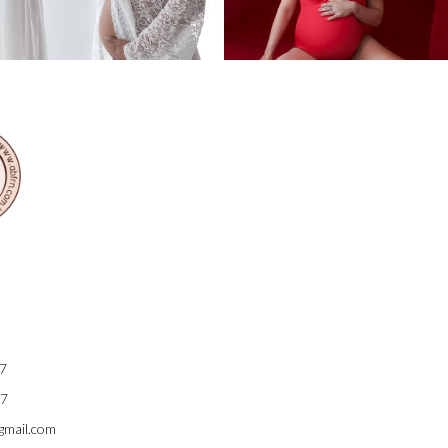
7
7
gmail.com